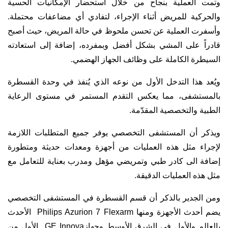
وتمت العملية بنجاح من خلال استحضار الإمكانيات الحسية
والحركية للمريض أثناء الإجراء، لتفادي أي مضاعفات محتملة.
وأسفرت العملية عن تحسن ملحوظ في حالة المريض، حيث أصبح
قادراً على المشي بشكل أفضل وبمفرده، إضافة إلى استعادته
السيطرة الكاملة على وظائف الجهاز الهضمي.
ويُعد هذا التدخل الأول من نوعه الذي يُنفذ في وحدة القسطرة
بالمستشفى، مما يعكس التقدم المستمر في مستوى الرعاية
الطبية والتخصصية المقدّمة.
ويذكر أن المستشفى التخصصي يوفر جميع المتطلبات اللازمة
لإجراء مثل هذه العمليات من أجهزة ومعدات حديثة ومتطورة
إضافة الى كادر طبي وتمريضي مؤهل ومدرب بعناية للتعامل مع
مثل هذه العمليات الدقيقة.
ومن الجدير بالذكر أن قسم القسطرة في المستشفى التخصصي
يضم أحدث الأجهزة ومنها Philips Azurion 7 Flexarm الأحدث
بالعالم والأول في الشرق الأوسط وجهازGE Innova الأول من