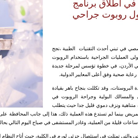
ي اطلاق برنامج
ول روبوت جراحي
صي في تبني أحدث التقنيات الطبية ،نجح
لى العمليات الجراحية باستخدام الروبوت
 في الأردن، في خطوة تؤسس لمرحلة جديدة
رعاية صحية وفق أعلى المعايير الدولية.
البروستات، وقد تكللت بنجاح باهر بقيادة
والمسالك البولية وجراحة الروبوت في
 متناهية ونزف دموي قليل جدا حيث يتطلب
 للمريض بينما لم تستدع هذه العملية ذلك، هذا إلى جانب المحافظة ع
ساعات قليلة من العملية، وغادر المستشفى في صباح اليوم التالي بحال
 والتي تمثلت في استئصال جزئي لورم في الكلية، حيث أتاح النظام ال