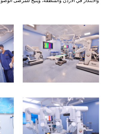
والابتكار في الأردن والمنطقة، ويتيح للمرضى الوصو