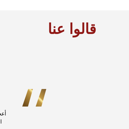
قالوا عنا
أعج
ا