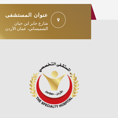
عنوان المستشفى
شارع جابر ابن حيان
الشميساني، عمان الأردن