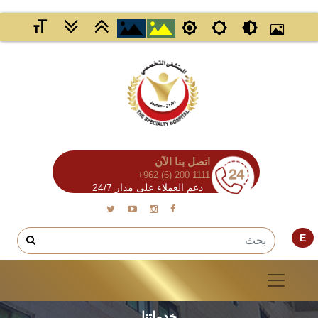
اتصل بنا الآن
+962 (6) 200 1111
دعم العملاء على مدار 24/7
E
خدماتنا