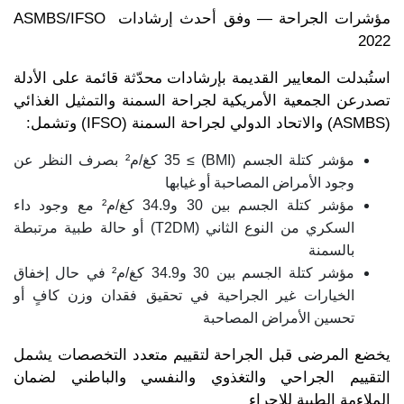
مؤشرات الجراحة — وفق أحدث إرشادات ASMBS/IFSO
2022
استُبدلت المعايير القديمة بإرشادات محدّثة قائمة على الأدلة
تصدرعن الجمعية الأمريكية لجراحة السمنة والتمثيل الغذائي
(ASMBS) والاتحاد الدولي لجراحة السمنة (IFSO) وتشمل:
مؤشر كتلة الجسم (BMI) ≥ 35 كغ/م² بصرف النظر عن
وجود الأمراض المصاحبة أو غيابها
مؤشر كتلة الجسم بين 30 و34.9 كغ/م² مع وجود داء
السكري من النوع الثاني (T2DM) أو حالة طبية مرتبطة
بالسمنة
مؤشر كتلة الجسم بين 30 و34.9 كغ/م² في حال إخفاق
الخيارات غير الجراحية في تحقيق فقدان وزن كافٍ أو
تحسين الأمراض المصاحبة
يخضع المرضى قبل الجراحة لتقييم متعدد التخصصات يشمل
التقييم الجراحي والتغذوي والنفسي والباطني لضمان
الملاءمة الطبية للإجراء