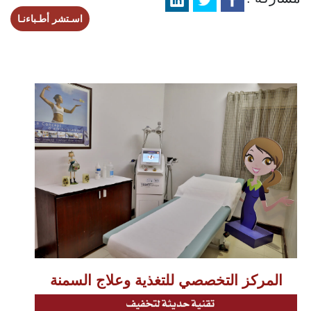
اسـتشر أطـباءنـا
المركز التخصصي للتغذية وعلاج السمنة