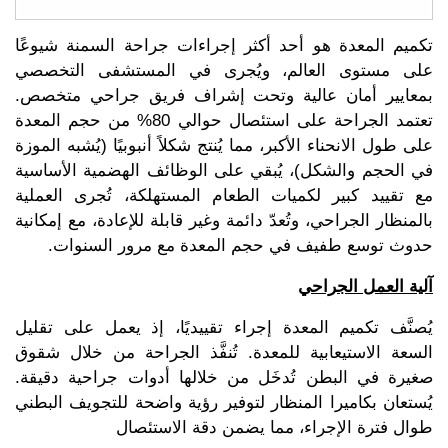
تكميم المعدة هو أحد أكثر إجراءات جراحة السمنة شيوعًا
على مستوى العالم، ويُجرى في المستشفى التخصصي
بمعايير أمان عالية وتحت إشراف فريق جراحي متخصص.
تعتمد الجراحة على استئصال حوالي 80% من حجم المعدة
على طول الانحناء الأكبر، مما يُنتج شكلاً أنبوبيًا (يُشبه الموزة
في الحجم والشكل)، يُبقي على الوظائف الهضمية الأساسية
مع تقييد كبير لكميات الطعام المستهلكة، تُجرى العملية
بالمنظار الجراحي، وتُعدّ دائمة وغير قابلة للإعادة، مع إمكانية
حدوث توسع طفيف في حجم المعدة مع مرور السنوات.
آلية العمل الجراحي
يُصنَّف تكميم المعدة إجراء تقييديًا، إذ يعمل على تقليل
السعة الاستيعابية للمعدة. تُنفَّذ الجراحة من خلال شقوق
صغيرة في البطن تُدخَل من خلالها أدوات جراحية دقيقة.
يُستعان بكاميرا المنظار لتوفير رؤية واضحة للتجويف البطني
طوال فترة الإجراء، مما يضمن دقة الاستئصال