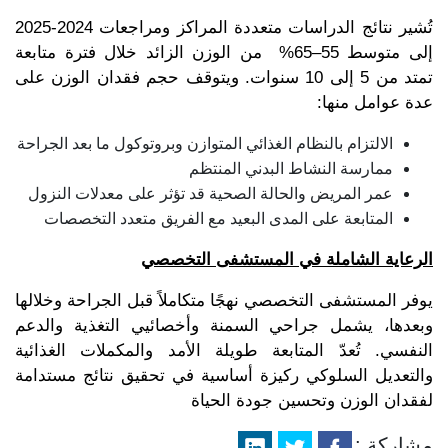
تُشير نتائج الدراسات متعددة المراكز ومراجعات 2024-2025
إلى متوسط 55–65% من الوزن الزائد خلال فترة متابعة
تمتد من 5 إلى 10 سنوات. ويتوقف حجم فقدان الوزن على
عدة عوامل منها:
الالتزام بالنظام الغذائي المتوازن وبروتوكول ما بعد الجراحة
ممارسة النشاط البدني المنتظم
عمر المريض والحالة الصحية قد تؤثر على معدلات النزول
المتابعة على المدى البعيد مع الفريق متعدد التخصصات
الرعاية الشاملة في المستشفى التخصصي
يوفر المستشفى التخصصي نهجًا متكاملاً قبل الجراحة وخلالها
وبعدها، يشمل جراحي السمنة وأخصائيي التغذية والدعم
النفسي. تُعدّ المتابعة طويلة الأمد والمكملات الغذائية
والتعديل السلوكي ركيزة أساسية في تحقيق نتائج مستدامة
لفقدان الوزن وتحسين جودة الحياة
مشاركة :