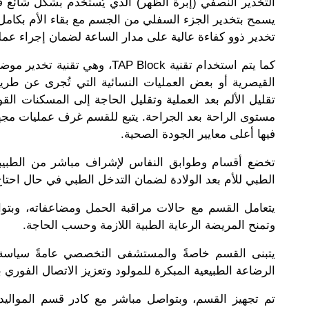
التخدير النصفي (إبرة الظهر) الذي يُستخدم بشكل شائع ف
يسمح بتخدير الجزء السفلي من الجسم مع بقاء الأم بكامل و
تخدير ذوو كفاءة عالية على مدار الساعة لضمان إجراء عملية
كما يتم استخدام تقنية TAP Block
القيصرية أو بعض العمليات النسائية التي تُجرى عن ط
تقليل الألم بعد العملية وتقليل الحاجة إلى المسكنات ال
مستوى الراحة بعد الجراحة. يتبع للقسم غرف عمليات مجه
فيها أعلى معايير الجودة الصحية.
تخضع أقسام وطوابق النفاس لإشراف مباشر من الطبيبا
الطبي للأم بعد الولادة لضمان التدخل الطبي في حال احتا
يتعامل القسم مع حالات مراقبة الحمل ومضاعفاته، وبتوا
وتمنح المريضة الرعاية الطبية اللازمة وحسب الحاجة.
يتبنى القسم خاصةً والمستشفى التخصصي عامةً سيا
الرضاعة الطبيعية المبكرة للمولود وتعزيز الاتصال الفوري بي
تم تجهيز القسم، وبتواصل مباشر مع كادر قسم المواليد