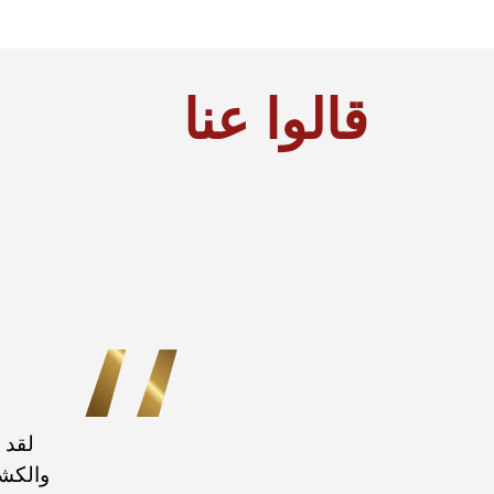
قالوا عنا
لقد 
والكشف