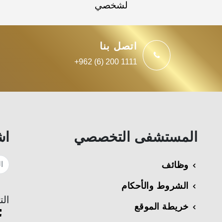
لشخصي
اتصل بنا
+962 (6) 200 1111
المستشفى التخصصي
اش
وظائف
الشروط والأحكام
الت
خريطة الموقع