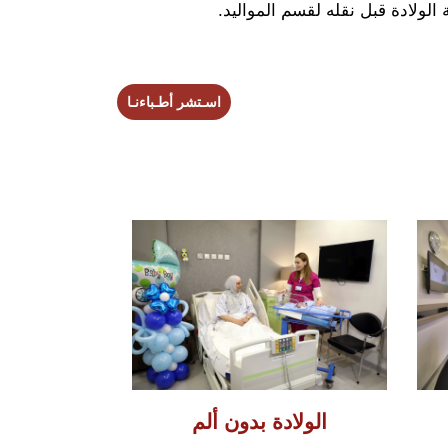
الولادة قبل نقله لقسم المواليد.
اسـتشر أطـباءنـا
الولادة بدون ألم