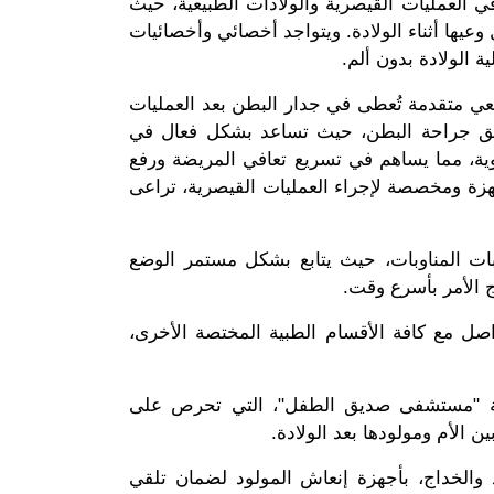
ي العمليات القيصرية والولادات الطبيعية، حيث
عيها أثناء الولادة. ويتواجد أخصائي وأخصائيات
 الولادة بدون ألم.
، وهي تقنية تخدير موضعي متقدمة تُعطى في جدار البطن بعد العمليات
ريق جراحة البطن، حيث تساعد بشكل فعال في
قوية، مما يساهم في تسريع تعافي المريضة ورفع
زة ومخصصة لإجراء العمليات القيصرية، تراعى
ت المناوبات، حيث يتابع بشكل مستمر الوضع
ج الأمر بأسرع وقت.
صل مع كافة الأقسام الطبية المختصة الأخرى،
سة "مستشفى صديق الطفل"، التي تحرص على
ن الأم ومولودها بعد الولادة.
 والخداج، بأجهزة إنعاش المولود لضمان تلقي