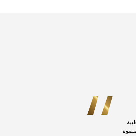
بية
متموه