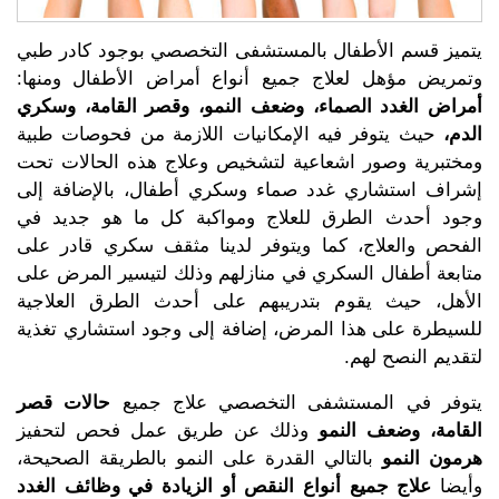
يتميز قسم الأطفال بالمستشفى التخصصي بوجود كادر طبي
وتمريض مؤهل لعلاج جميع أنواع أمراض الأطفال ومنها:
أمراض الغدد الصماء، وضعف النمو، وقصر القامة، وسكري
الدم،
حيث يتوفر فيه الإمكانيات اللازمة من فحوصات طبية
ومختبرية وصور اشعاعية لتشخيص وعلاج هذه الحالات تحت
إشراف استشاري غدد صماء وسكري أطفال، بالإضافة إلى
وجود أحدث الطرق للعلاج ومواكبة كل ما هو جديد في
الفحص والعلاج، كما ويتوفر لدينا مثقف سكري قادر على
متابعة أطفال السكري في منازلهم وذلك لتيسير المرض على
الأهل، حيث يقوم بتدريبهم على أحدث الطرق العلاجية
للسيطرة على هذا المرض، إضافة إلى وجود استشاري تغذية
لتقديم النصح لهم.
يتوفر في المستشفى التخصصي علاج جميع
حالات قصر
القامة، وضعف النمو
وذلك عن طريق عمل فحص لتحفيز
هرمون النمو
بالتالي القدرة على النمو بالطريقة الصحيحة،
وأيضا
علاج جميع أنواع النقص أو الزيادة في وظائف الغدد