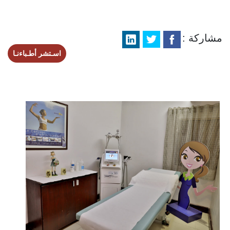
مشاركة :
اسـتشر أطـباءنـا