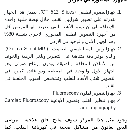
جهازالتصويرالطبقي (CT 512 Slices): يتميز هذا الجهاز
بقدرته على تصوير شرايين القلب خلال نبضة قلبية واحدة
بالإضافة الى أن نسبة الأشعة التي يتعرض لها المريض أقل
من أجهزة التصوير الطبقي المحوري الأخرى بنسبة 80%
وهو الجهاز الأول والوحيد في الاردن.
جهازالرنين المغناطيسي الصامت (Optima Silent MRI):
والذي يوفر دقة متناهية في التصوير ويلغي الرهبة والخوف
من الأماكن المغلقة والضيقة وبدون إزعاج صوتي وهو
الجهاز الأول والوحيد في المنطقة وذو فائدة كبيرة في
التصوير ثلاثي الأبعاد للقلب وتشخيص العيوب الخلقية في
القلب.
جهازالتصويرالملون Fluoroscopy
جهاز تنظير القلب وتصوير الأوعية Cardiac Fluoroscopy
and angiography
وجود مثل هذا المركز سوف يفتح آفاق علاجية للمرضى
الذين يعانون من مشاكل صحية في كهربائية القلب، كما