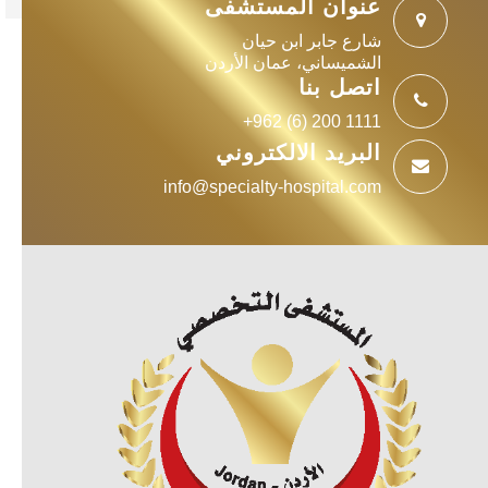
عنوان المستشفى
شارع جابر ابن حيان
الشميساني، عمان الأردن
اتصل بنا
+962 (6) 200 1111
البريد الالكتروني
info@specialty-hospital.com